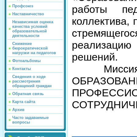
работы пед
Профсоюз
Наставничество
коллектива,
Независимая оценка
качества условий
стремящегос
образовательной
деятельности
реализаци
Снижение
бюрократической
нагрузки на педагогов
решений.
Фотоальбомы
Миссия л
Контакты
Сведения о ходе
ОБРА
рассмотрения
обращений граждан
ПРОФ
Обратная связь
СОТРУДНИЧ
Карта сайта
Архив
Часто задаваемые
вопросы