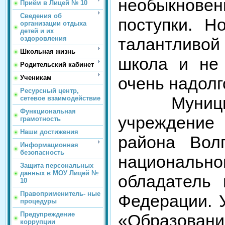
необыкнове
Приём в Лицей № 10
Сведения об
поступки. Н
организации отдыха
детей и их
оздоровления
талантливой
Школьная жизнь
школа и не 
Родительский кабинет
Ученикам
очень надолг
Ресурсный центр,
Муниципал
сетевое взаимодействие
Функциональная
учреждени
грамотность
Наши достижения
района Вол
Информационная
безопасность
национальн
Защита персональных
данных в МОУ Лицей №
обладатель 
10
Правоприменитель- ные
Федерации. 
процедуры
Предупреждение
«Образован
коррупции