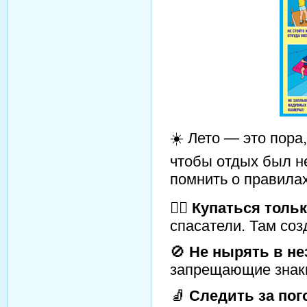
☀️ Лето — это пора,
чтобы отдых был н
помнить о правила
👮‍♂️
Купаться толь
спасатели. Там соз
🚫
Не нырять в не
запрещающие знаки
🧦
Следить за пог