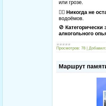
или грозе.
🙅‍♂️
Никогда не ос
водоёмов.
🚫
Категорически 
алкогольного опь
Просмотров:
78
|
Добавил
Маршрут памят