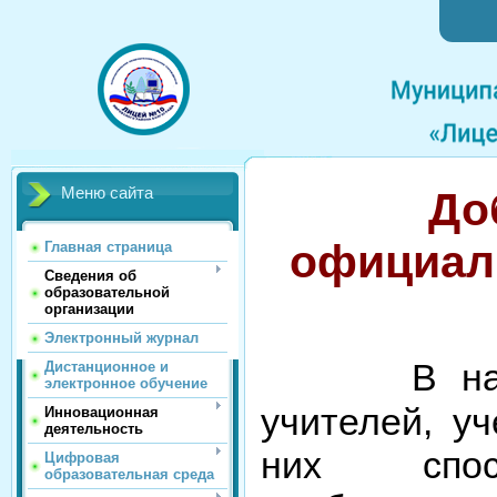
До
Меню сайта
официал
Главная страница
Сведения об
образовательной
организации
Электронный журнал
В наше
Дистанционное и
электронное обучение
учителей, у
Инновационная
деятельность
них спос
Цифровая
образовательная среда